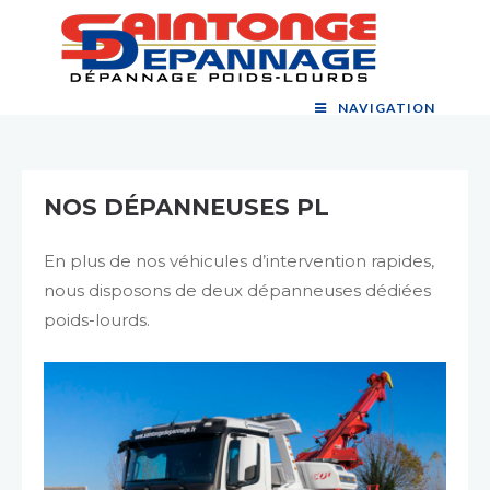
SAINTONGE DÉPANNAGE POIDS-
Dépannage, remorquage et assistance poids-lourds à Saintes
NAVIGATION
LOURDS
NOS DÉPANNEUSES PL
En plus de nos véhicules d’intervention rapides,
nous disposons de deux dépanneuses dédiées
poids-lourds.