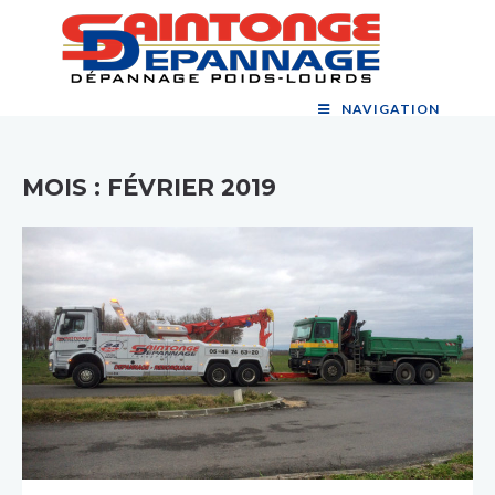
SAINTONGE DÉPANNAGE POIDS-
Dépannage, remorquage et assistance poids-lourds à Saintes
NAVIGATION
LOURDS
MOIS :
FÉVRIER 2019